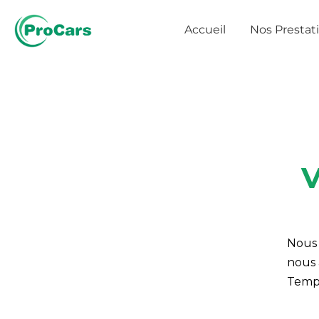
Aller
au
Accueil
Nos Prestat
contenu
V
Nous 
nous 
Temps