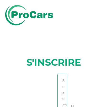
Aller
au
contenu
S'INSCRIRE
S
e
x
e
H