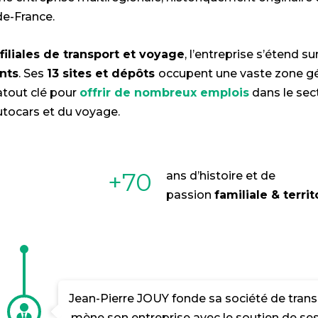
de-France.
 filiales de transport et voyage
, l’entreprise s’étend su
nts
. Ses
13 sites et dépôts
occupent une vaste zone g
atout clé pour
offrir de nombreux emplois
dans le sec
utocars et du voyage.
+70
ans d’histoire et de
passion
familiale & territ
Jean-Pierre JOUY fonde sa société de tra
mène son entreprise avec le soutien de ses 