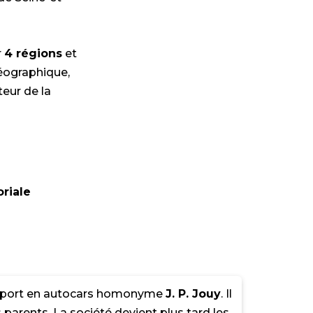
r
4 régions
et
éographique,
teur de la
oriale
nsport en autocars homonyme
J. P. Jouy
. Il
parents. La société devient plus tard les