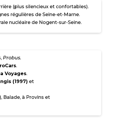
ière (plus silencieux et confortables).
ignes régulières de Seine-et-Marne.
rale nucléaire de Nogent-sur-Seine.
s,
Probus.
roCars
.
ba Voyages
.
ngis (1997)
et
 Balade, à Provins et