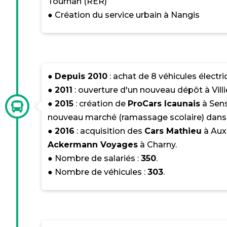
Tournan (RER)
● Création du service urbain à Nangis
●
Depuis 2010
: achat de 8 véhicules électri
●
2011
: ouverture d'un nouveau dépôt à Vill
●
2015
: création de
ProCars Icaunais
à Sens
nouveau marché (ramassage scolaire) dans 
●
2016
: acquisition des
Cars Mathieu
à Aux
Ackermann Voyages
à Charny.
● Nombre de salariés :
350
.
● Nombre de véhicules :
303
.