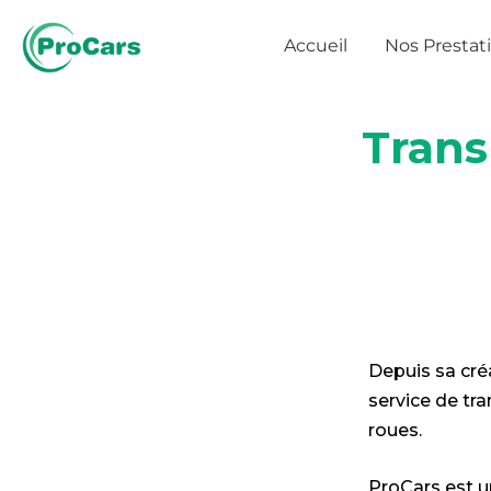
Aller
au
Accueil
Nos Prestat
contenu
Trans
Depuis sa créa
service de tra
roues.
ProCars est u