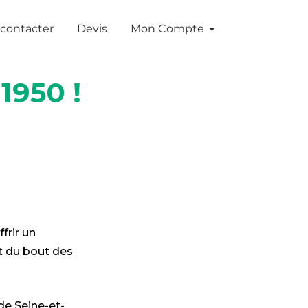
contacter
Devis
Mon Compte
1950 !
frir un
ît du bout des
de Seine-et-